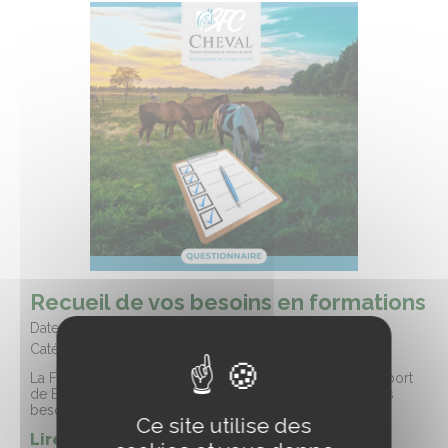
Recueil de vos besoins en formations
Date :
28/04/2026
Catégorie :
Informations filière
La Fédération des Eleveurs de Poneys et Chevaux de Sport
de Bourgogne Franche-Comté souhaiterait connaître les
besoins en formation de ses adhérents
Ce site utilise des
Lire la suite de l'article