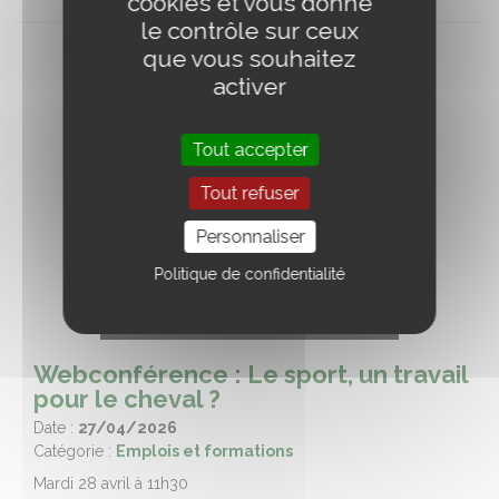
cookies et vous donne
le contrôle sur ceux
que vous souhaitez
activer
Tout accepter
Tout refuser
Personnaliser
Politique de confidentialité
Webconférence : Le sport, un travail
pour le cheval ?
Date :
27/04/2026
Catégorie :
Emplois et formations
Mardi 28 avril à 11h30