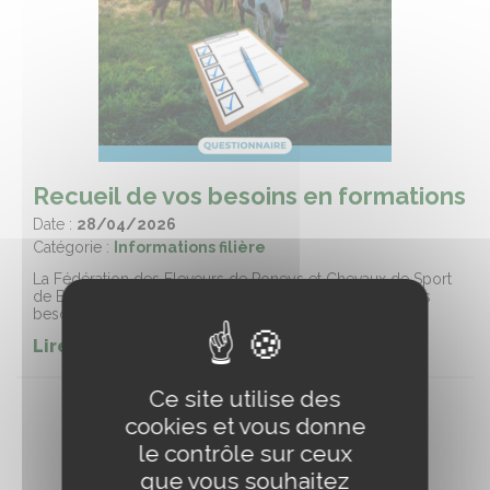
Recueil de vos besoins en formations
Date :
28/04/2026
Catégorie :
Informations filière
La Fédération des Eleveurs de Poneys et Chevaux de Sport
de Bourgogne Franche-Comté souhaiterait connaître les
besoins en formation de ses adhérents
Lire la suite de l'article
Ce site utilise des
cookies et vous donne
le contrôle sur ceux
que vous souhaitez