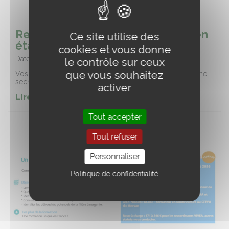
Remettre ses prairies naturelles en
Ce site utilise des
état (58)
cookies et vous donne
Date :
03/09/2026
le contrôle sur ceux
que vous souhaitez
Vos prairies naturelles peuvent être dégradées suite à une
sécheresse, un dégât de gibier, du surpâturage …
activer
Lire la suite de l'event
Tout accepter
Tout refuser
Personnaliser
Politique de confidentialité