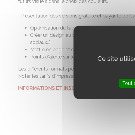
futurs visuels dans le choix des couleurs.
Présentation des versions gratuite et payante de Ca
Optimisation du tableau de bord
Créer un design au bon format (affiche, flyer, car
sociaux…)
Mettre en page et créer un design (trucs et astuc
Points d'alerte sur les marges, les mentions obl
Ce site util
Les différents formats possibles (PDF, PNG etc)
Noter les tarifs d'impression proposés par Canva pou
Tout 
INFORMATIONS ET INSCRIPTIONS
:
CLIQUEZ ICI