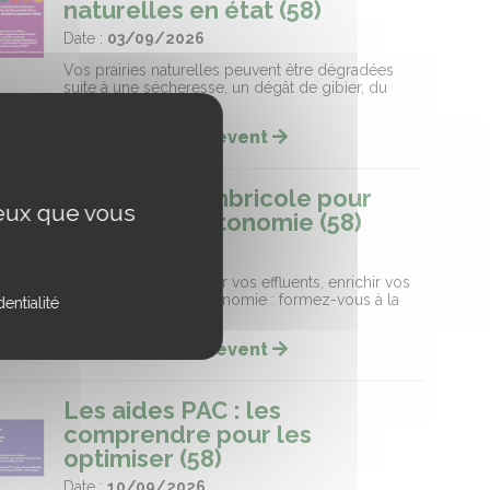
naturelles en état (58)
Date :
03/09/2026
Vos prairies naturelles peuvent être dégradées
suite à une sécheresse, un dégât de gibier, du
surpâturage …
Lire la suite de l'event
Un atelier lombricole pour
ceux que vous
gagner en autonomie (58)
Date :
08/09/2026
Des vers pour valoriser vos effluents, enrichir vos
sols et gagner en autonomie : formez-vous à la
entialité
lombriculture !
Lire la suite de l'event
Les aides PAC : les
comprendre pour les
optimiser (58)
Date :
10/09/2026