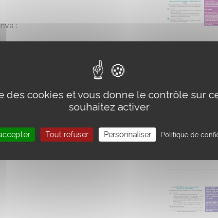
nva :
te de visite, papier à en-tête, réseaux
es, intégrer sa charte graphique...)
igatoires
ise des cookies et vous donne le contrôle sur 
souhaitez activer
r comparer par la suite
accepter
Tout refuser
Personnaliser
Politique de confid