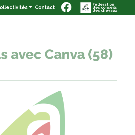
Fédération
(current)
Collectivités
Contact
des conseils
des chevaux
ts avec Canva (58)