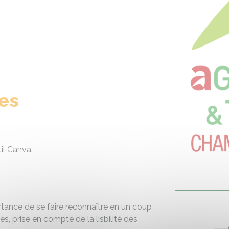
es
til Canva.
ortance de se faire reconnaître en un coup
es, prise en compte de la lisbilité des