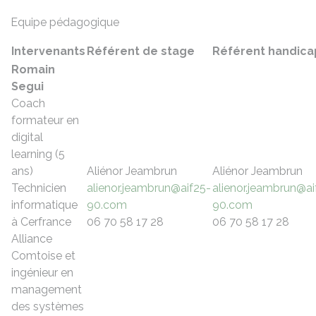
Equipe pédagogique
Intervenants
Référent de stage
Référent handica
Romain
Segui
Coach
formateur en
digital
learning (5
ans)
Aliénor Jeambrun
Aliénor Jeambrun
Technicien
alienor.jeambrun@aif25-
alienor.jeambrun@ai
informatique
90.com
90.com
à Cerfrance
06 70 58 17 28
06 70 58 17 28
Alliance
Comtoise et
ingénieur en
management
des systèmes