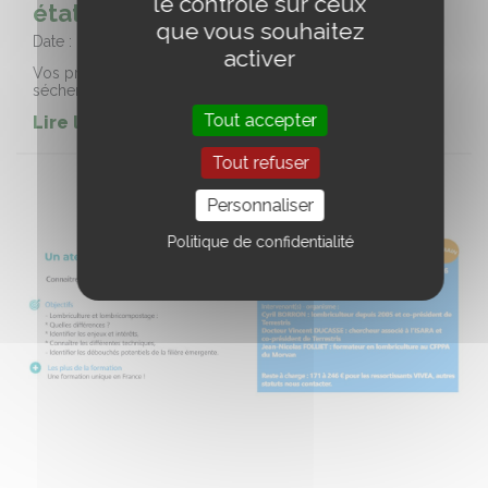
le contrôle sur ceux
état (58)
que vous souhaitez
Date :
03/09/2026
activer
Vos prairies naturelles peuvent être dégradées suite à une
sécheresse, un dégât de gibier, du surpâturage …
Tout accepter
Lire la suite de l'event
Tout refuser
Personnaliser
Politique de confidentialité