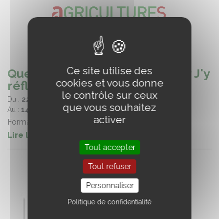
Ce site utilise des
Que faire après ma cessation ? J'y
cookies et vous donne
réfléchis (71)
le contrôle sur ceux
Du :
22/09/2025
que vous souhaitez
Au :
14/10/2025
activer
Formation proposée à Buxy (71)
Lire la suite
Tout accepter
Tout refuser
Personnaliser
Politique de confidentialité