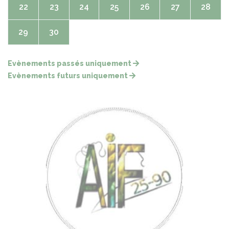
22
23
24
25
26
27
28
29
30
Evènements passés uniquement
Evènements futurs uniquement