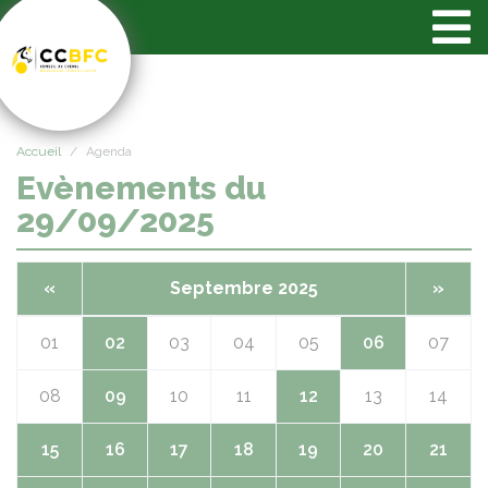
Panneau de gestion des cookies
Accueil
Agenda
Evènements du
29/09/2025
«
Septembre 2025
»
01
02
03
04
05
06
07
08
09
10
11
12
13
14
15
16
17
18
19
20
21