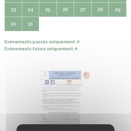
23
24
25
26
27
28
29
30
31
Evènements passés uniquement
Evènements futurs uniquement