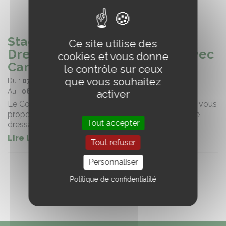
Stage
Ce site utilise des
Dressage/Obstacle/Hunter avec
cookies et vous donne
Caroline Ravel (58)
le contrôle sur ceux
que vous souhaitez
Du :
07/01/2023
Au :
08/01/2023
activer
Le Comité Départemental d’Equitation de la Nièvre vous
propose de retrouver Caroline Ravel, lors d'un stage
Tout accepter
dressage / obstacle / hunter
Lire la suite
Tout refuser
Personnaliser
Politique de confidentialité