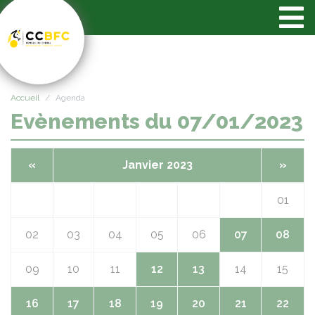
Panneau de gestion des cookies
Accueil
Agenda
Evènements du 07/01/2023
«
Janvier 2023
»
01
02
03
04
05
06
07
08
09
10
11
12
13
14
15
16
17
18
19
20
21
22