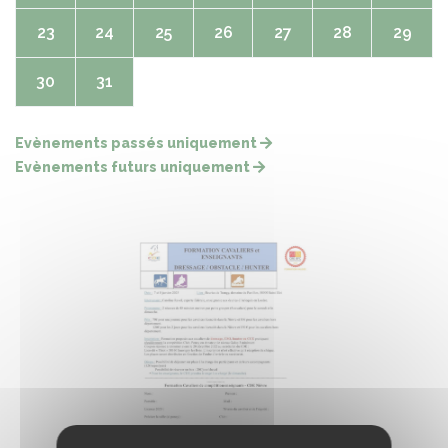
23
24
25
26
27
28
29
30
31
Evènements passés uniquement
Evènements futurs uniquement