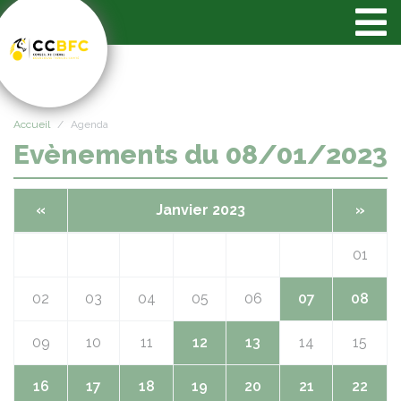
Panneau de gestion des cookies
Accueil
Agenda
Evènements du 08/01/2023
«
Janvier 2023
»
01
02
03
04
05
06
07
08
09
10
11
12
13
14
15
16
17
18
19
20
21
22