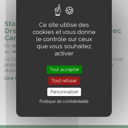
Stage
Ce site utilise des
Dressage/Obstacle/Hunter avec
cookies et vous donne
Caroline Ravel (58)
le contrôle sur ceux
que vous souhaitez
Du :
07/01/2023
Au :
08/01/2023
activer
Le Comité Départemental d’Equitation de la Nièvre vous
propose de retrouver Caroline Ravel, lors d'un stage
Tout accepter
dressage / obstacle / hunter
Lire la suite
Tout refuser
Personnaliser
Politique de confidentialité