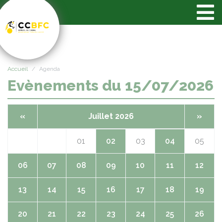
Panneau de gestion des cookies
Accueil
Agenda
Evènements du 15/07/2026
«
Juillet 2026
»
01
02
03
04
05
06
07
08
09
10
11
12
13
14
15
16
17
18
19
20
21
22
23
24
25
26