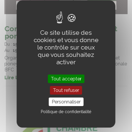
Concours foals, voie femelle et
Ce site utilise des
poneys à Dijon (21)
cookies et vous donne
Du :
15/07/2026
le contrôle sur ceux
Au :
15/07/2026
que vous souhaitez
Organisé par Le Syndicat des Eleveurs de chevaux et
activer
poneys de sport de Côte d'Or et la Fédération Régionale
BFC
Lire la suite
Tout accepter
Tout refuser
Personnaliser
Politique de confidentialité