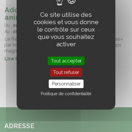
Adopter le Reiki pour mes
Ce site utilise des
animaux - niveau 1 (71)
cookies et vous donne
Du :
09/07/2026
le contrôle sur ceux
Au :
28/07/2026
que vous souhaitez
Le Reiki est une méthode de soins dits «énergétiques»
activer
par imposition des mains qui fait interférer les champs
magnétiques émis par les êtres vivants.
Lire la suite
Tout accepter
Tout refuser
Personnaliser
Politique de confidentialité
ADRESSE