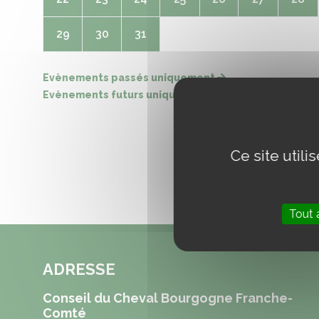
29
30
31
Evènements passés uniquement
Evènements futurs uniquement
Ce site util
Tout 
ADRESSE
Conseil du Cheval Bourgogne Franche-
Comté