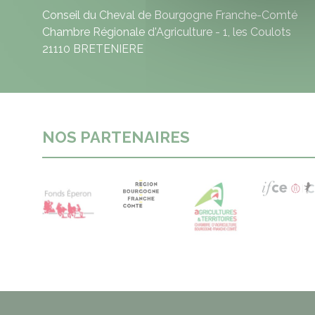
Conseil du Cheval de Bourgogne Franche-Comté
Chambre Régionale d'Agriculture - 1, les Coulots
21110 BRETENIERE
NOS PARTENAIRES