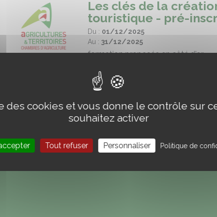
Les clés de la créat
touristique - pré-inscr
Du :
01/12/2025
Au :
31/12/2025
formation proposée en côté d'or
Lire la suite
ise des cookies et vous donne le contrôle sur 
souhaitez activer
accepter
Tout refuser
Personnaliser
Politique de confid