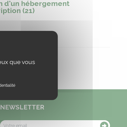
ion d'un hébergement
iption (21)
ceux que vous
entialité
NEWSLETTER