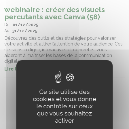
webinaire : créer des visuels
percutants avec Canva (58)
Du :
01/12/2025
Au :
31/12/2025
Découvrez des outils et des stratégies pour valoriser
votre activité et attirer l’attention de votre audience. Ces
sessions en ligne, interactives et concrètes, vous
aideront à maîtriser les bases de la communication
digitale.
Lire la suite
Ce site utilise des
cookies et vous donne
le contrôle sur ceux
que vous souhaitez
activer