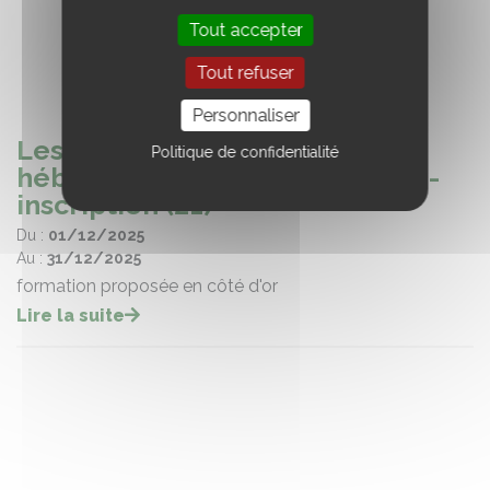
Tout accepter
Tout refuser
Personnaliser
Les clés de la création d'un
Politique de confidentialité
hébergement touristique - pré-
inscription (21)
Du :
01/12/2025
Au :
31/12/2025
formation proposée en côté d'or
Lire la suite