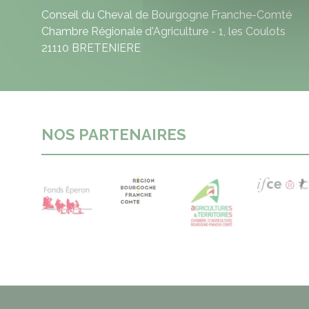
Conseil du Cheval de Bourgogne Franche-Comté
Chambre Régionale d'Agriculture - 1, les Coulots
21110 BRETENIERE
NOS PARTENAIRES