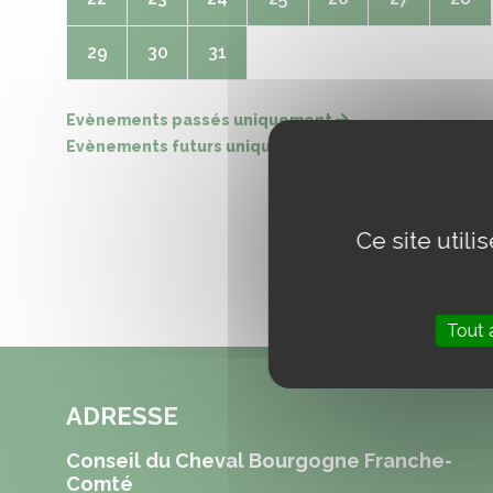
29
30
31
Evènements passés uniquement
Evènements futurs uniquement
Ce site util
Tout 
ADRESSE
Conseil du Cheval Bourgogne Franche-
Comté