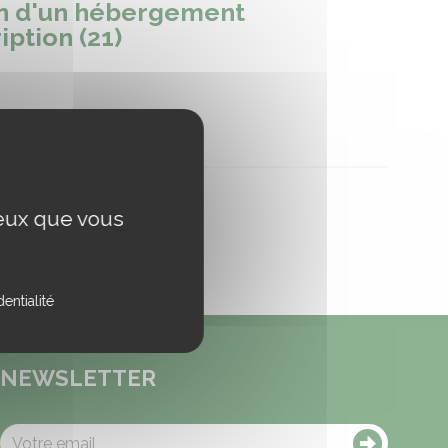
ion d'un hébergement
iption (21)
ceux que vous
entialité
NEWSLETTER