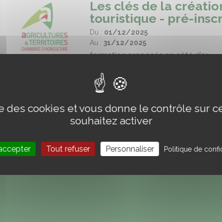
Les clés de la créat
touristique - pré-inscr
Du :
01/12/2025
Au :
31/12/2025
formation proposée en côté d'or
Lire la suite
ise des cookies et vous donne le contrôle sur 
souhaitez activer
accepter
Tout refuser
Personnaliser
Politique de confid