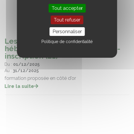
Tout accepter
Tout refuser
Personnaliser
Les clés de la création d'un
Politique de confidentialité
hébergement touristique - pré-
inscription (21)
Du :
01/12/2025
Au :
31/12/2025
formation proposée en côté d'or
Lire la suite