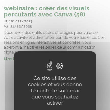
webinaire : créer des visuels
percutants avec Canva (58)
Du :
01/12/2025
Au :
31/12/2025
Découvrez des outils et des stratégies pour valoriser
votre activité et attirer l’attention de votre audience. Ces
sessions en ligne, interactives et concrètes, vous
aideront à maîtriser les bases de la communication
digitale.
Lire la suite
Ce site utilise des
cookies et vous donne
le contrôle sur ceux
que vous souhaitez
activer